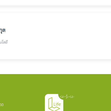
กุล
โลยี
000