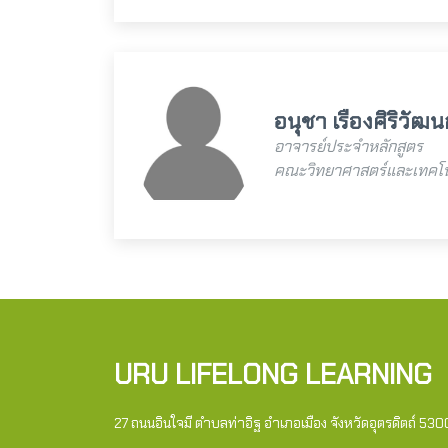
อนุชา เรืองศิริวัฒน
อาจารย์ประจำหลักสูตร
คณะวิทยาศาสตร์และเทคโน
URU LIFELONG LEARNING
27 ถนนอินใจมี ตำบลท่าอิฐ อำเภอเมือง จังหวัดอุตรดิตถ์ 53