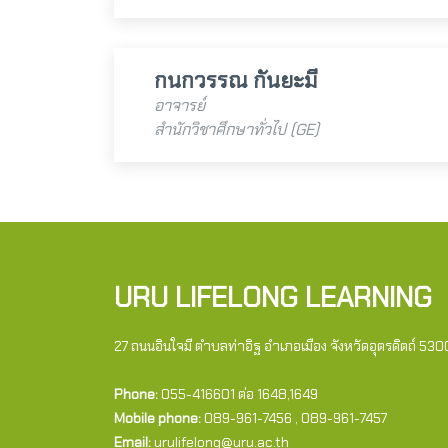
กนกวรรณ กันยะมี
อาจารย์
สำนักวิชาศึกษาทั่วไป (GE)
URU LIFELONG LEARNING
27 ถนนอินใจมี ตำบลท่าอิฐ อำเภอเมือง จังหวัดอุตรดิตถ์ 53
Phone:
055-416601 ต่อ 1648,1649
Mobile phone:
089-961-7456 , 089-961-7457
Email:
urulifelong@uru.ac.th