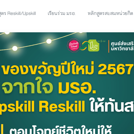
ูตร Reskill/Upskill
เรียนร่วม มรอ.
หลักสูตรสะสมหน่วยกิต