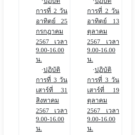
·
ปฏิบัติ
·
ปฏิบัติ
การที่ 2 วัน
การที่ 2 วัน
อาทิตย์ 25
อาทิตย์ 13
กรกฎาคม
ตุลาคม
2567 เวลา
2567 เวลา
9.00-16.00
9.00-16.00
น.
น.
·
ปฏิบัติ
·
ปฏิบัติ
การที่ 3
วัน
การที่ 3 วัน
เสาร์ที่ 31
เสาร์ที่ 19
สิงหาคม
ตุลาคม
2567 เวลา
2567 เวลา
9.00-16.00
9.00-16.00
น.
น.