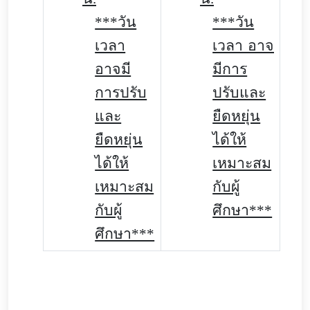
***วัน
***วัน
เวลา
เวลา อาจ
อาจมี
มีการ
การปรับ
ปรับและ
และ
ยืดหยุ่น
ยืดหยุ่น
ได้ให้
ได้ให้
เหมาะสม
เหมาะสม
กับผู้
กับผู้
ศึกษา***
ศึกษา***